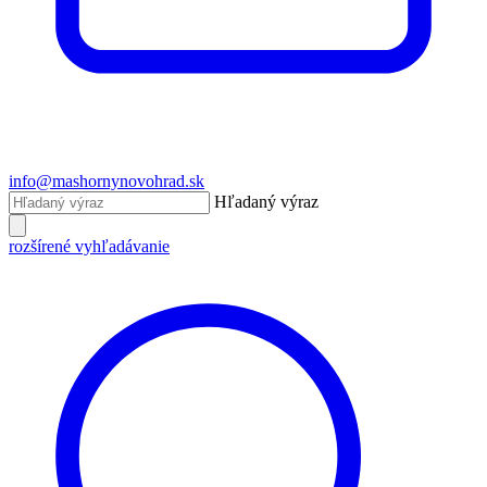
info@mashornynovohrad.sk
Hľadaný výraz
rozšírené vyhľadávanie